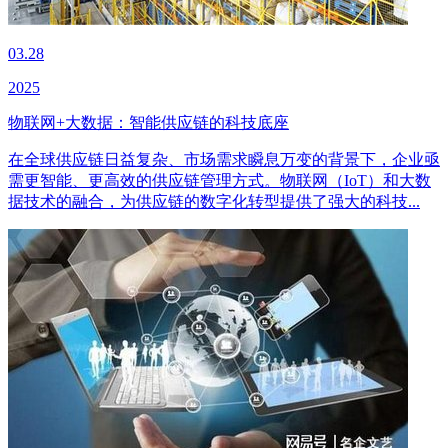
03.28
2025
物联网+大数据：智能供应链的科技底座
在全球供应链日益复杂、市场需求瞬息万变的背景下，企业亟
需更智能、更高效的供应链管理方式。物联网（IoT）和大数
据技术的融合，为供应链的数字化转型提供了强大的科技...