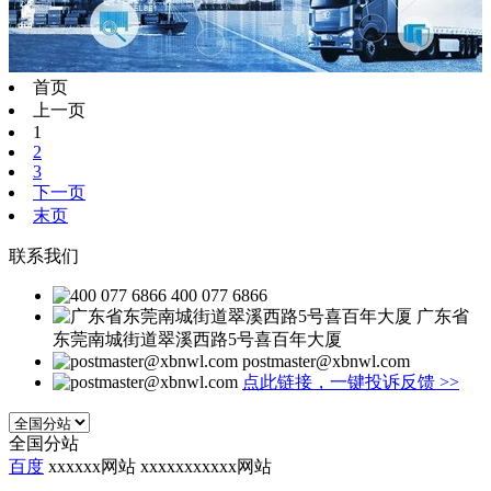
首页
上一页
1
2
3
下一页
末页
联系我们
400 077 6866
广东省
东莞南城街道翠溪西路5号喜百年大厦
postmaster@xbnwl.com
点此链接，一键投诉反馈
>>
全国分站
百度
xxxxxx网站
xxxxxxxxxxx网站