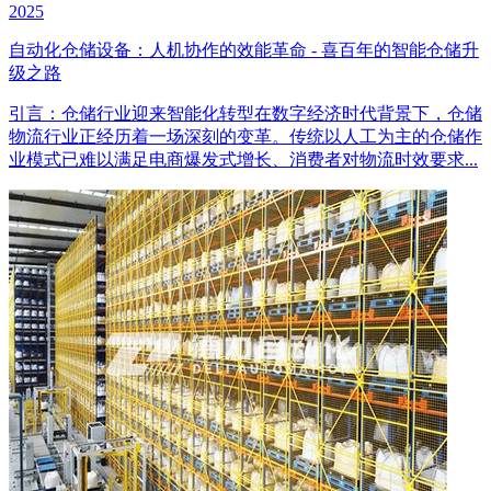
2025
自动化仓储设备：人机协作的效能革命 - 喜百年的智能仓储升
级之路
引言：仓储行业迎来智能化转型在数字经济时代背景下，仓储
物流行业正经历着一场深刻的变革。传统以人工为主的仓储作
业模式已难以满足电商爆发式增长、消费者对物流时效要求...