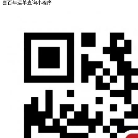
喜百年运单查询小程序