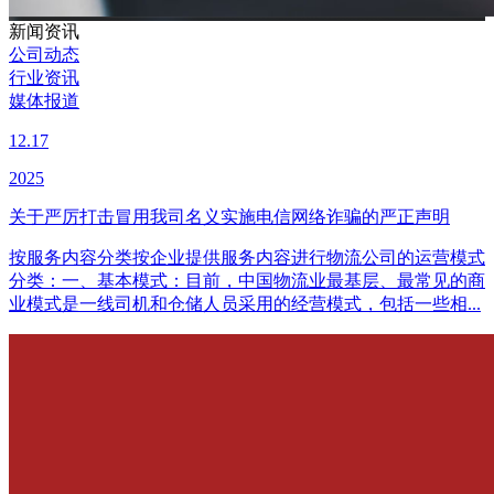
新闻资讯
公司动态
行业资讯
媒体报道
12.17
2025
关于严厉打击冒用我司名义实施电信网络诈骗的严正声明
按服务内容分类按企业提供服务内容进行物流公司的运营模式
分类：一、基本模式：目前，中国物流业最基层、最常见的商
业模式是一线司机和仓储人员采用的经营模式，包括一些相...