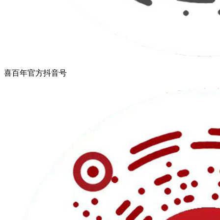
喜百年官方抖音号