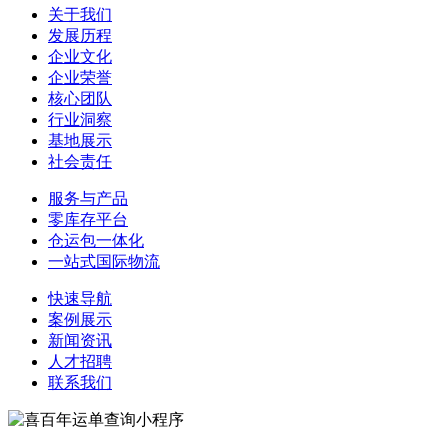
关于我们
发展历程
企业文化
企业荣誉
核心团队
行业洞察
基地展示
社会责任
服务与产品
零库存平台
仓运包一体化
一站式国际物流
快速导航
案例展示
新闻资讯
人才招聘
联系我们