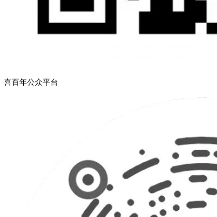
喜百年公众平台