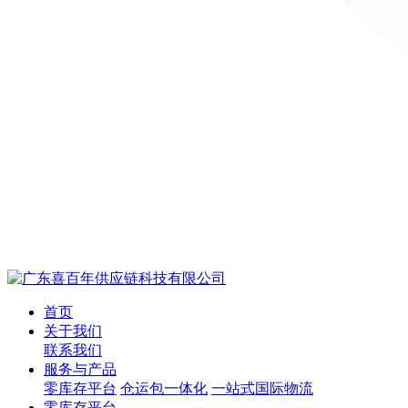
首页
关于我们
联系我们
服务与产品
零库存平台
仓运包一体化
一站式国际物流
零库存平台