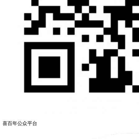
喜百年公众平台