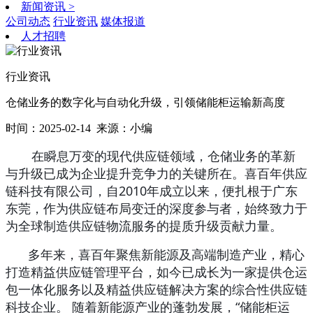
新闻资讯
>
公司动态
行业资讯
媒体报道
人才招聘
行业资讯
仓储业务的数字化与自动化升级，引领储能柜运输新高度
时间：2025-02-14
来源：小编
在瞬息万变的现代供应链领域，仓储业务的革新
与升级已成为企业提升竞争力的关键所在。喜百年供应
链科技有限公司，自
2010年成立以来，便扎根于广东
东莞，作为供应链布局变迁的深度参与者，始终致力于
为全球制造供应链物流服务的提质升级贡献力量。
多年来，喜百年聚焦新能源及高端制造产业，精心
打造精益供应链管理平台，如今已成长为一家提供仓运
包一体化服务以及精益供应链解决方案的综合性供应链
科技企业。
随着新能源产业的蓬勃发展，
“储能柜运