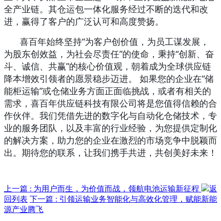
全产业链。其仓运包一体化服务经过不断的迭代和改
进，赢得了客户的广泛认可和高度赞扬。
喜百年始终坚持
“为客户创价值，为员工谋发展，
为股东创效益，为社会尽责任”的使命，秉持“创新、奋
斗、诚信、共赢”的核心价值观，朝着成为全球供应链
降本增效引领者的愿景稳步迈进。 如果您的企业在“储
能柜运输”或仓储业务方面正面临挑战，或者有相关的
需求，喜百年供应链科技有限公司将是您值得信赖的合
作伙伴。我们凭借先进的数字化与自动化仓储技术，专
业的服务团队，以及丰富的行业经验，为您提供定制化
的解决方案，助力您的企业在激烈的市场竞争中脱颖而
出。期待您的联系，让我们携手共进，共创美好未来！
上一篇
: 为用户而生，为价值而战，领航电池运输新征程
返
回列表
下一篇
: 引领运输业务智能化与高效化管理，赋能新能
源产业腾飞