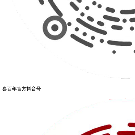
喜百年官方抖音号