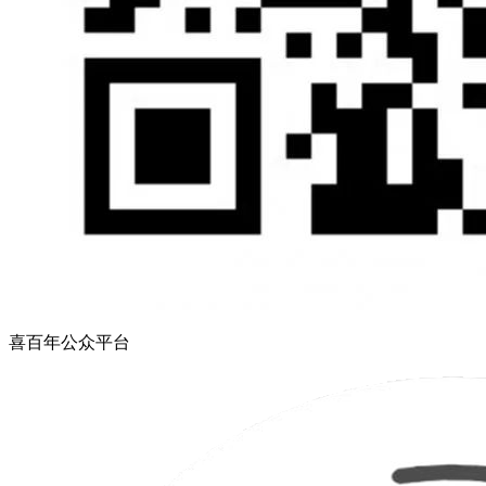
喜百年公众平台