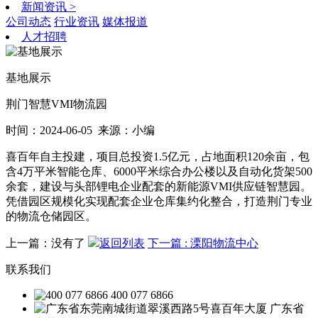
新闻资讯
>
公司动态
行业资讯
媒体报道
人才招聘
基地展示
荆门智慧VMI物流园
时间：2024-06-05
来源：小编
喜百年自主投建，项目总投资1.5亿元，占地面积120余亩，包
含4万平米智能仓库、6000平米综合办公楼以及自动化货架500
余套，建设与头部锂电企业配套的新能源VMI供应链智慧园。
凭借园区规模化实现配套企业仓库集约化整合，打造荆门专业
的物流仓储园区。
上一篇：没有了
返回列表
下一篇
: 溧阳物流中心
联系我们
400 077 6866
广东省