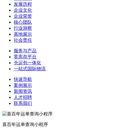
发展历程
企业文化
企业荣誉
核心团队
行业洞察
基地展示
社会责任
服务与产品
零库存平台
仓运包一体化
一站式国际物流
快速导航
案例展示
新闻资讯
人才招聘
联系我们
喜百年运单查询小程序