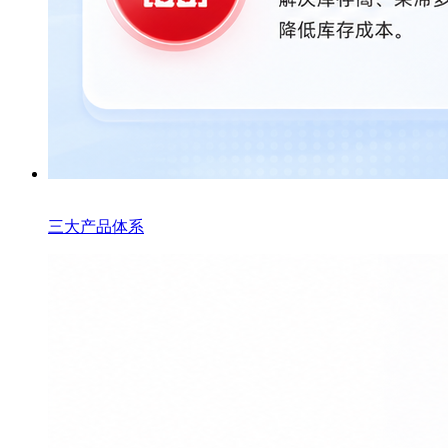
三大产品体系